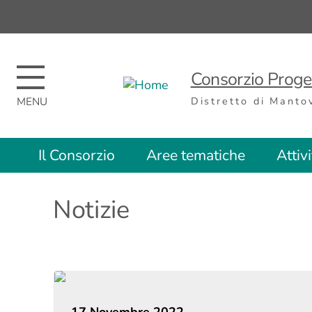
Regione
Nome
Regione
Consorzio Proget
Distretto di Manto
Top
Il Consorzio
Aree tematiche
Attiv
menu
Notizie