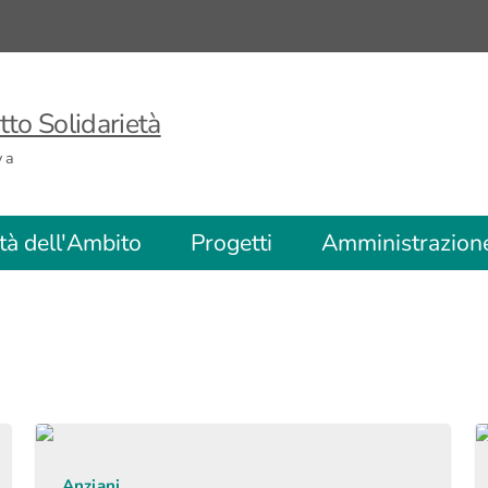
to Solidarietà
va
ità dell'Ambito
Progetti
Amministrazion
Anziani