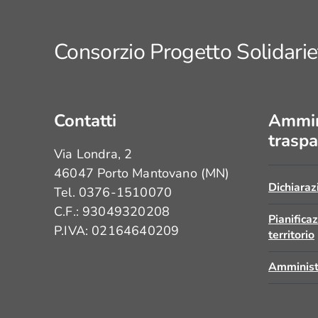
Consorzio Progetto Solidarie
Contatti
Ammin
traspa
Via Londra, 2
46047 Porto Mantovano (MN)
Dichiaraz
Tel. 0376-1510070
C.F.: 93049320208
Pianifica
P.IVA: 02164640209
territorio
Amminist