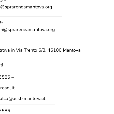
9 -
iu@sprareneamantova.org
9 -
ri@sprareneamantova.org
i trova in Via Trento 6/8, 46100 Mantova
ti
5586 –
osol.it
palco@asst-mantova.it
5586-