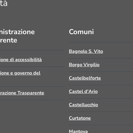
tà
istrazione
Comuni
rente
Bagnolo S. Vito
ione di accessibilità
Borgo Virgilio
zione e governo del
Castelbelforte
Castel d'Ario
razione Trasparente
Castellucchio
Curtatone
Mantova