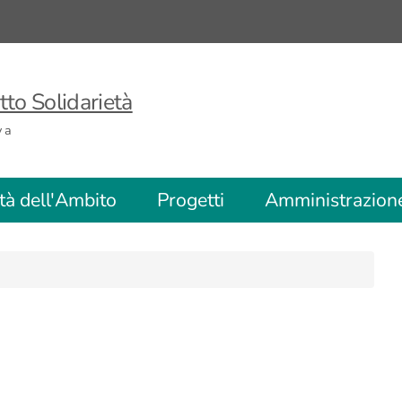
to Solidarietà
va
ità dell'Ambito
Progetti
Amministrazion