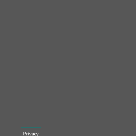
Piè
Privacy