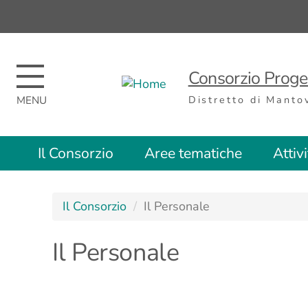
Regione
Nome
Regione
Consorzio Proget
Distretto di Manto
Top
Il Consorzio
Aree tematiche
Attiv
menu
Il Consorzio
Il Personale
Il Personale