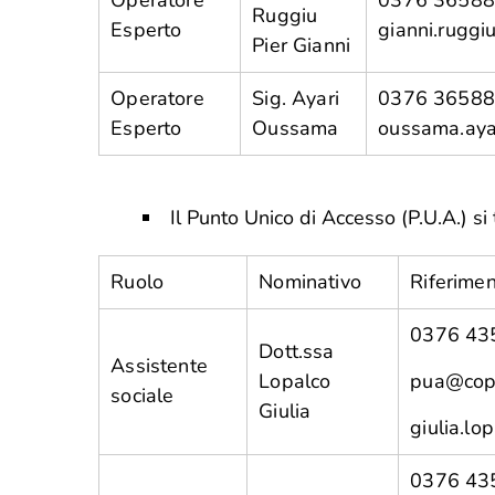
Operatore
0376 36588
Ruggiu
Esperto
gianni.rugg
Pier Gianni
Operatore
Sig. Ayari
0376 36588
Esperto
Oussama
oussama.aya
Il Punto Unico di Accesso (P.U.A.) s
Ruolo
Nominativo
Riferimen
0376 43
Dott.ssa
Assistente
Lopalco
pua@copr
sociale
Giulia
giulia.lo
0376 43