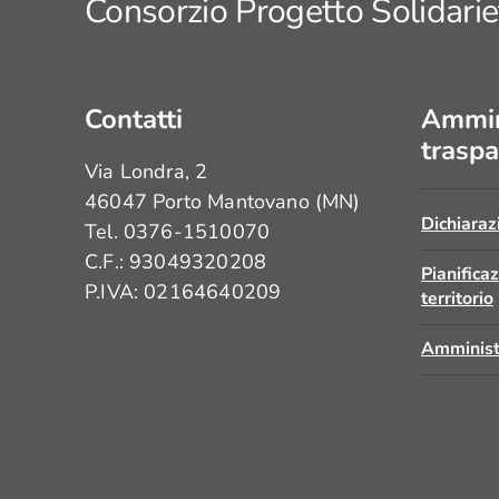
Consorzio Progetto Solidarie
Contatti
Ammin
traspa
Via Londra, 2
46047 Porto Mantovano (MN)
Dichiaraz
Tel. 0376-1510070
C.F.: 93049320208
Pianifica
P.IVA: 02164640209
territorio
Amminist