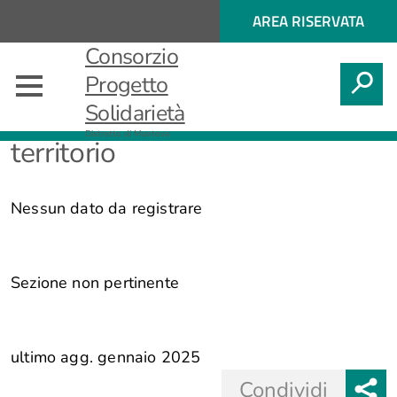
Regione
ACCESSO
AREA RISERVATA
Nome
AI
Regione
Consorzio
SERVIZI
SPID
CERCA
Progetto
Solidarietà
Pianificazione e governo del
Distretto di Mantova
territorio
Nessun dato da registrare
Sezione non pertinente
ultimo agg. gennaio 2025
Share
Condividi