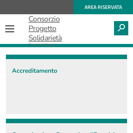
Regione
ACCESSO
AREA RISERVATA
Nome
AI
Regione
Consorzio
SERVIZI
SPID
CERCA
Progetto
Solidarietà
Attività dell'Ambito
Distretto di Mantova
Accreditamento