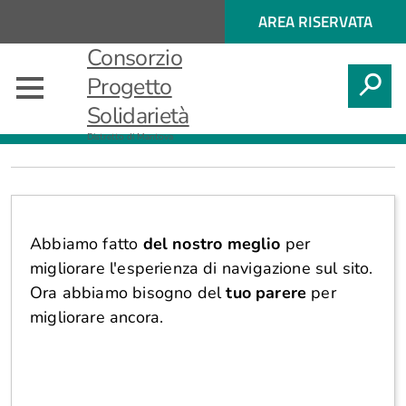
Regione
ACCESSO
AREA RISERVATA
Nome
AI
Regione
Consorzio
SERVIZI
SPID
CERCA
Progetto
Solidarietà
Questionario
Distretto di Mantova
Abbiamo fatto
del nostro meglio
per
migliorare l'esperienza di navigazione sul sito.
Ora abbiamo bisogno del
tuo parere
per
migliorare ancora.