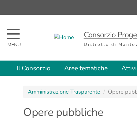
Regione
Nome
Regione
Consorzio Proget
Distretto di Manto
Top
Il Consorzio
Aree tematiche
Attiv
menu
Amministrazione Trasparente
Opere pubb
Opere pubbliche