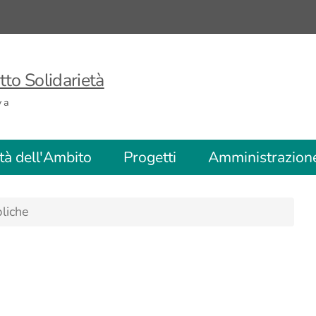
to Solidarietà
va
ità dell'Ambito
Progetti
Amministrazion
liche