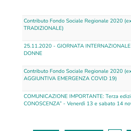
o alle
ito
Contributo Fondo Sociale Regionale 2020 (
ergenza
TRADIZIONALE)
9
E
25.11.2020 - GIORNATA INTERNAZIONAL
TIVE
DONNE
ORIALI
Contributo Fondo Sociale Regionale 2020 (
NTAZIONE
AGGIUNTIVA EMERGENZA COVID 19)
GETTI DI
 ESTIVI
COMUNICAZIONE IMPORTANTE: Terza edizio
ER MINORI
CONOSCENZA” - Venerdì 13 e sabato 14 
 ai sensi
G.R.
020