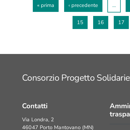
« prima
‹ precedente
…
IONE
BUNALE
15
16
17
MINORENNI
CIA -
GUIDA
BUNALE
MINORENNI
SCIA
Consorzio Progetto Solidarie
TRO PER
IGLIE
ETTUALE
US
Contatti
Ammin
IA
traspa
Via Londra, 2
NE DI
46047 Porto Mantovano (MN)