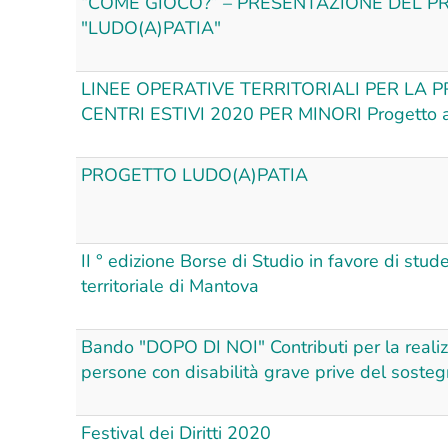
“COME GIOCO?” – PRESENTAZIONE DEL P
ORI E
"LUDO(A)PATIA"
RI
SO DI
LINEE OPERATIVE TERRITORIALI PER LA 
ESTAZIONE
CENTRI ESTIVI 2020 PER MINORI Progetto ai
ERESSE -
NFANZIA
PROGETTO LUDO(A)PATIA
cuola che
chetto
II ° edizione Borse di Studio in favore di stud
” con
territoriale di Mantova
zione del
 Famiglia
Bando "DOPO DI NOI" Contributi per la realizz
do 2020:
persone con disabilità grave prive del sosteg
ti
ari per il
Festival dei Diritti 2020