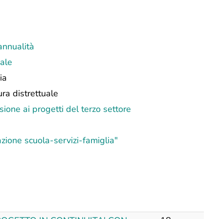
annualità
uale
ia
ra distrettuale
sione ai progetti del terzo settore
ione scuola-servizi-famiglia"