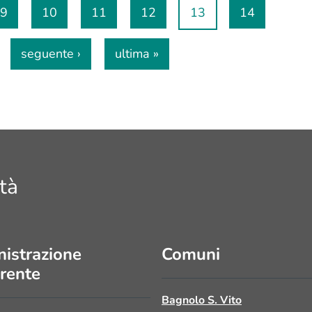
9
10
11
12
13
14
seguente ›
ultima »
tà
istrazione
Comuni
rente
Bagnolo S. Vito