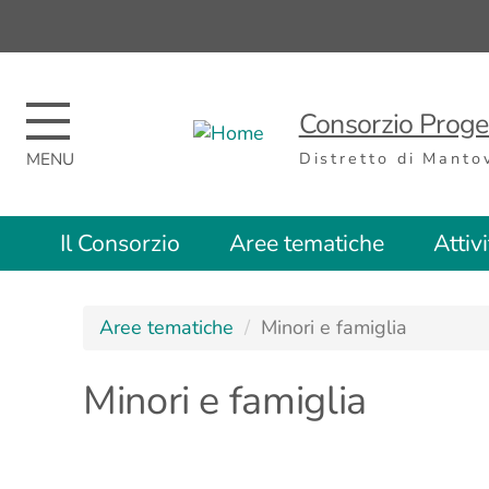
Regione
Nome
Regione
Consorzio Proget
Distretto di Manto
Top
Il Consorzio
Aree tematiche
Attiv
menu
Aree tematiche
Minori e famiglia
Minori e famiglia