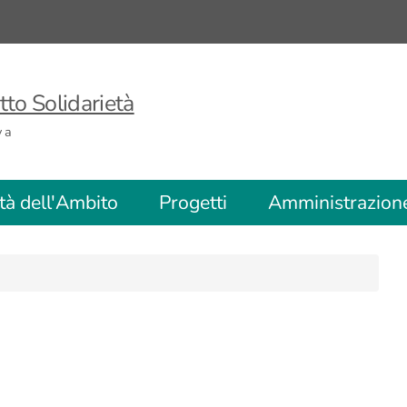
to Solidarietà
va
ità dell'Ambito
Progetti
Amministrazion