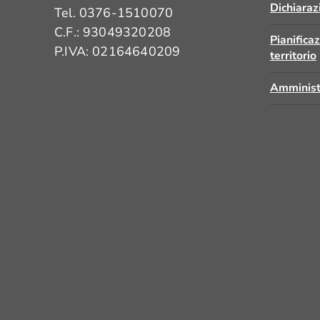
O -
Dichiaraz
Tel. 0376-1510070
ALE PER I
C.F.: 93049320208
ENNI
Pianifica
P.IVA: 02164640209
territorio
A
I
Amminist
PERCORSO
FORMARIVO
PER
OPERATORI
E GENITORI ›