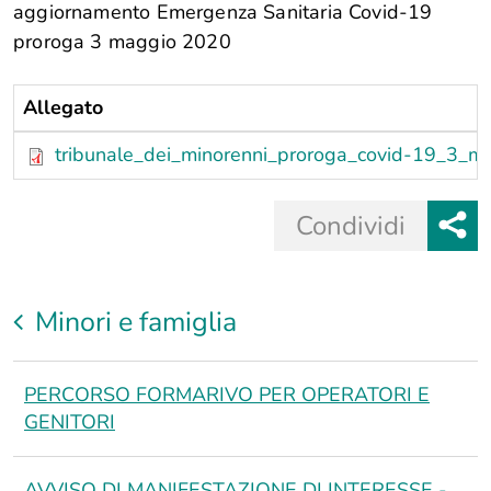
aggiornamento Emergenza Sanitaria Covid-19
proroga 3 maggio 2020
Allegato
tribunale_dei_minorenni_proroga_covid-19_3_m
Share
Condividi
button
Minori e famiglia
R
PERCORSO FORMARIVO PER OPERATORI E
GENITORI
NE
AVVISO DI MANIFESTAZIONE DI INTERESSE -