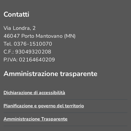
Contatti
‹ TRIBUNALE
Via Londra, 2
PER I
MINORENNI DI
46047 Porto Mantovano (MN)
BRESCIA -
Tel. 0376-1510070
LINEE GUIDA
C.F.: 93049320208
P.IVA: 02164640209
su
Amministrazione trasparente
CENTRO PER
LE FAMIGLIE
Dichiarazione di accessibilità
DISTRETTUALE
›
Pianificazione e governo del territorio
Amministrazione Trasparente