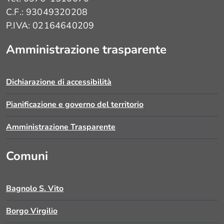
C.F.: 93049320208
P.IVA: 02164640209
su
Amministrazione trasparente
Progetto
Ludo(A)patia
›
Dichiarazione di accessibilità
Pianificazione e governo del territorio
Amministrazione Trasparente
Comuni
Bagnolo S. Vito
Borgo Virgilio