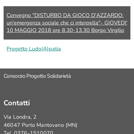
:
Convegno "DISTURBO DA GIOCO D'AZZARDO:
za
un'emergenza sociale che ci interpella"- GIOVEDI'
i
10 MAGGIO 2018 ore 8.30-13.30 Borgo Virgilio
0
Progetto Ludo(A)patia
Consorzio Progetto Solidarietà
io
a
Contatti
Via Londra, 2
46047 Porto Mantovano (MN)
‹
Tel. 0376-1510070
Dipendenze