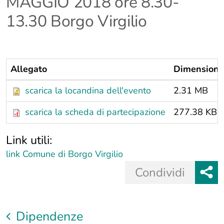
MAGGIO 2018 ore 8.30-
13.30 Borgo Virgilio
Allegato
Dimensione
scarica la locandina dell'evento
2.31 MB
scarica la scheda di partecipazione
277.38 KB
Link utili:
link Comune di Borgo Virgilio
Share
Condividi
button
o
Dipendenze