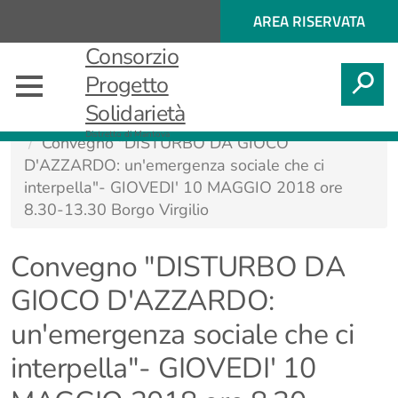
Regione
ACCESSO
AREA RISERVATA
Nome
AI
Regione
Consorzio
SERVIZI
SPID
CERCA
Progetto
Solidarietà
Dipendenze
Distretto di Mantova
Convegno "DISTURBO DA GIOCO
D'AZZARDO: un'emergenza sociale che ci
interpella"- GIOVEDI' 10 MAGGIO 2018 ore
8.30-13.30 Borgo Virgilio
Convegno "DISTURBO DA
GIOCO D'AZZARDO:
un'emergenza sociale che ci
interpella"- GIOVEDI' 10