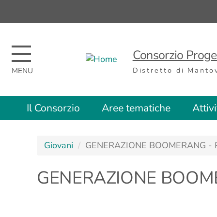
Regione
Nome
Regione
Consorzio Proget
Distretto di Manto
Top
Il Consorzio
Aree tematiche
Attiv
menu
Giovani
GENERAZIONE BOOMERANG - 
GENERAZIONE BOOME