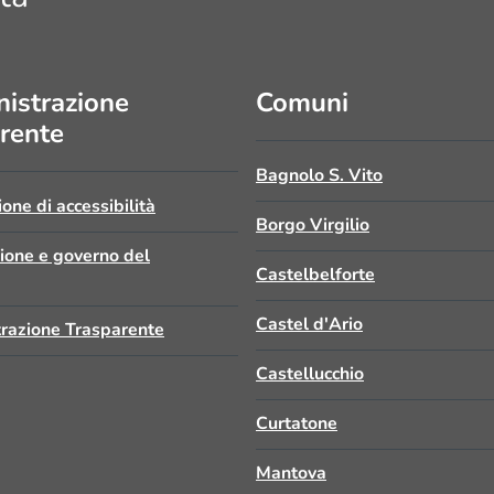
istrazione
Comuni
rente
Bagnolo S. Vito
ione di accessibilità
Borgo Virgilio
zione e governo del
Castelbelforte
Castel d'Ario
razione Trasparente
Castellucchio
Curtatone
Mantova