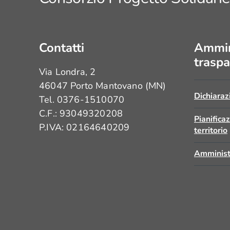
ERAZIONE
MERANG -
I
Contatti
Ammin
UITI PER I
traspa
Via Londra, 2
ANI
46047 Porto Mantovano (MN)
Dichiaraz
Tel. 0376-1510070
ERAZIONE
C.F.: 93049320208
MERANG -
Pianifica
P.IVA: 02164640209
territorio
E di
IO
Amminist
ENTI
TEVOLI
ERAZIONE
MERANG -